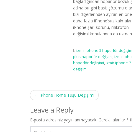
bağladığından hoparlör bozuk şik
adına bu gibi basit çözümü ola
bizi diğerlerinden ayıran en öne
daha fazla iPhone’suz kalmalar
iPhone şarj sorunu, mikrofon –
değişimi konularında da uzman 
izmir iphone 5 haporlör değişim
plus haporlör değişimi
,
izmir iph
haporlör değişimi
,
izmir iphone 7
değişimi
Post
←
iPhone Home Tuşu Değişimi
navigation
Leave a Reply
E-posta adresiniz yayınlanmayacak.
Gerekli alanlar
*
i