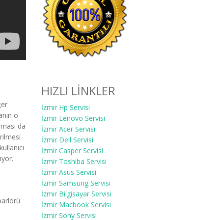
HIZLI LİNKLER
ğer
İzmir Hp Servisi
anın o
İzmir Lenovo Servisi
olması da
İzmir Acer Servisi
rilmesi
İzmir Dell Servisi
ullanıcı
İzmir Casper Servisi
ıyor.
İzmir Toshiba Servisi
İzmir Asus Servisi
İzmir Samsung Servisi
İzmir Bilgisayar Servisi
parlörü
İzmir Macbook Servisi
İzmir Sony Servisi