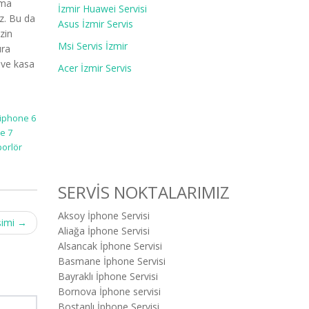
rma
İzmir Huawei Servisi
z. Bu da
Asus İzmir Servis
zin
Msi Servis İzmir
ıra
 ve kasa
Acer İzmir Servis
 iphone 6
ne 7
porlör
SERVİS NOKTALARIMIZ
Aksoy İphone Servisi
şimi
→
Aliağa İphone Servisi
Alsancak İphone Servisi
Basmane İphone Servisi
Bayraklı İphone Servisi
Bornova İphone servisi
Bostanlı İphone Servisi