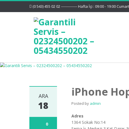
(0 543) 455 02 02 -------------- Hafta İçi : 09:00 - 19:00 Cumar
iPhone Hop
ARA
18
Posted by
admin
Adres
1364 Sokak No:14
0
Sema İş Merkezi 3.Kat Daire: 