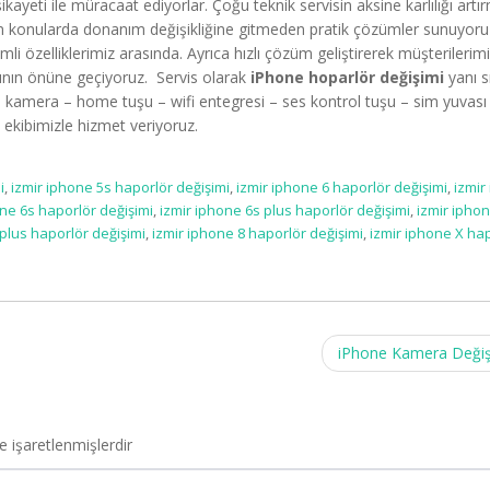
ayeti ile müracaat ediyorlar. Çoğu teknik servisin aksine karlılığı artı
n konularda donanım değişikliğine gitmeden pratik çözümler sunuyoru
mli özelliklerimiz arasında. Ayrıca hızlı çözüm geliştirerek müşterilerimi
ının önüne geçiyoruz. Servis olarak
iPhone hoparlör değişimi
yanı s
 kamera – home tuşu – wifi entegresi – ses kontrol tuşu – sim yuvası
ekibimizle hizmet veriyoruz.
i
,
izmir iphone 5s haporlör değişimi
,
izmir iphone 6 haporlör değişimi
,
izmir
one 6s haporlör değişimi
,
izmir iphone 6s plus haporlör değişimi
,
izmir ipho
 plus haporlör değişimi
,
izmir iphone 8 haporlör değişimi
,
izmir iphone X ha
iPhone Kamera Deği
le işaretlenmişlerdir