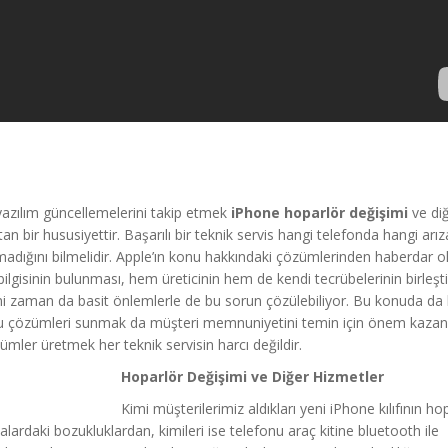
yazılım güncellemelerini takip etmek
iPhone hoparlör değişimi
ve di
 bir hususiyettir. Başarılı bir teknik servis hangi telefonda hangi arız
madığını bilmelidir. Apple’ın konu hakkındaki çözümlerinden haberdar 
ilgisinin bulunması, hem üreticinin hem de kendi tecrübelerinin birleşti
mi zaman da basit önlemlerle de bu sorun çözülebiliyor. Bu konuda da k
 bu çözümleri sunmak da müşteri memnuniyetini temin için önem kazan
çözümler üretmek her teknik servisin harcı değildir.
Hoparlör Değişimi ve Diğer Hizmetler
Kimi müşterilerimiz aldıkları yeni iPhone kılıfının ho
lardaki bozukluklardan, kimileri ise telefonu araç kitine bluetooth ile